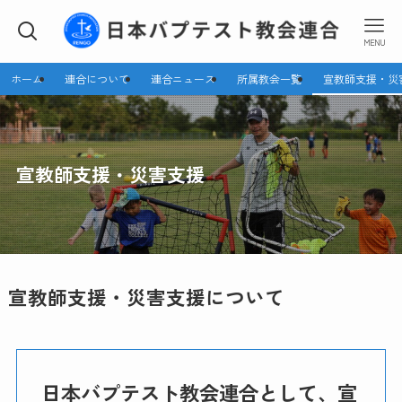
MENU
ホーム
連合について
連合ニュース
所属教会一覧
宣教師支援・災
宣教師支援・災害支援
宣教師支援・災害支援について
日本バプテスト教会連合として、宣