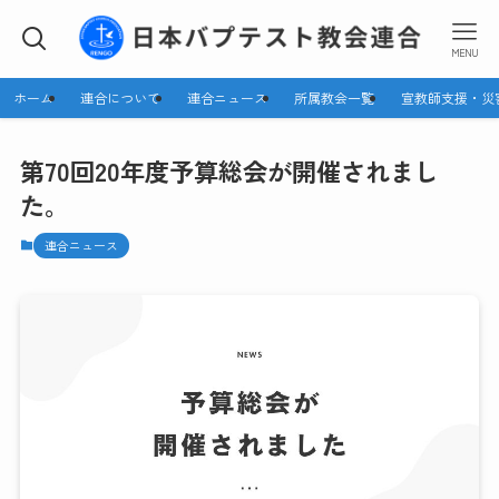
MENU
ホーム
連合について
連合ニュース
所属教会一覧
宣教師支援・災
第70回20年度予算総会が開催されまし
た。
連合ニュース