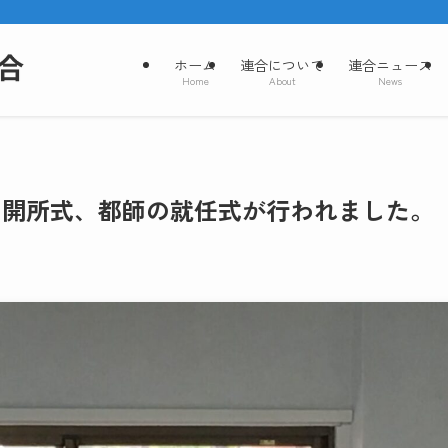
ホーム
連合について
連合ニュース
Home
About
News
の開所式、都師の就任式が行われました。